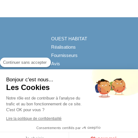
OUEST HABITAT
Réalisations
Fournisseurs
Continuer sans accepter
Avis
Contact
Bonjour c'est nous...
©2019 OUEST HABITAT - Aménagement de combles
Les Cookies
Plan du site
Notre rôle est de contribuer à l'analyse du
trafic et au bon fonctionnement de ce site.
Mentions légales
C'est OK pour vous ?
Lire la politique de confidentialité
Création et référencement du site par Simplébo
Consentements certifiés par
Ce site a été proposé par
La Maison Saint Gobain