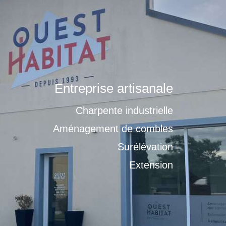
Entreprise artisanale
Charpente industrielle
Aménagement de combles
Surélévation
Extension